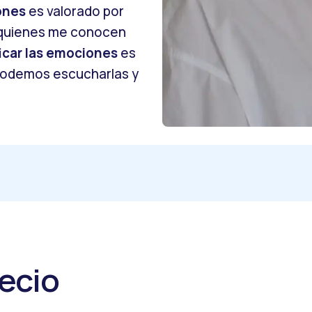
ones
es valorado por
r quienes me conocen
icar las emociones
es
 podemos escucharlas y
ecio