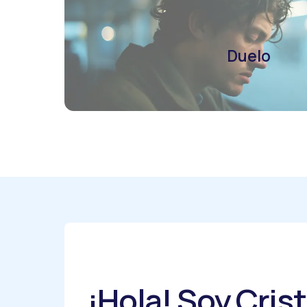
Duelo
¡Hola! Soy Crist