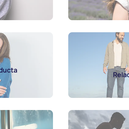
nducta
Rela